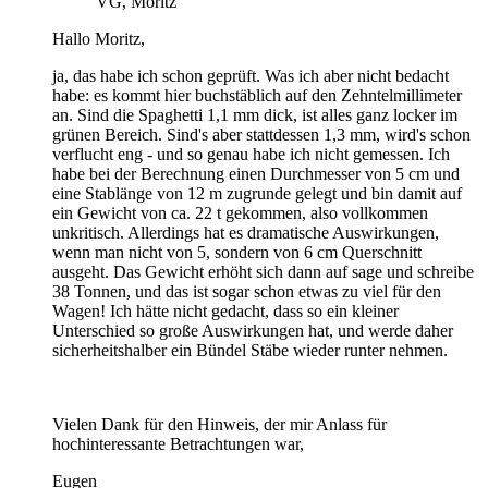
VG, Moritz
Hallo Moritz,
ja, das habe ich schon geprüft. Was ich aber nicht bedacht
habe: es kommt hier buchstäblich auf den Zehntelmillimeter
an. Sind die Spaghetti 1,1 mm dick, ist alles ganz locker im
grünen Bereich. Sind's aber stattdessen 1,3 mm, wird's schon
verflucht eng - und so genau habe ich nicht gemessen. Ich
habe bei der Berechnung einen Durchmesser von 5 cm und
eine Stablänge von 12 m zugrunde gelegt und bin damit auf
ein Gewicht von ca. 22 t gekommen, also vollkommen
unkritisch. Allerdings hat es dramatische Auswirkungen,
wenn man nicht von 5, sondern von 6 cm Querschnitt
ausgeht. Das Gewicht erhöht sich dann auf sage und schreibe
38 Tonnen, und das ist sogar schon etwas zu viel für den
Wagen! Ich hätte nicht gedacht, dass so ein kleiner
Unterschied so große Auswirkungen hat, und werde daher
sicherheitshalber ein Bündel Stäbe wieder runter nehmen.
Vielen Dank für den Hinweis, der mir Anlass für
hochinteressante Betrachtungen war,
Eugen