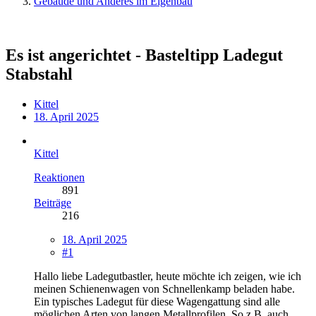
Gebäude und Anderes im Eigenbau
Es ist angerichtet - Basteltipp Ladegut
Stabstahl
Kittel
18. April 2025
Kittel
Reaktionen
891
Beiträge
216
18. April 2025
#1
Hallo liebe Ladegutbastler, heute möchte ich zeigen, wie ich
meinen Schienenwagen von Schnellenkamp beladen habe.
Ein typisches Ladegut für diese Wagengattung sind alle
möglichen Arten von langen Metallprofilen. So z.B. auch