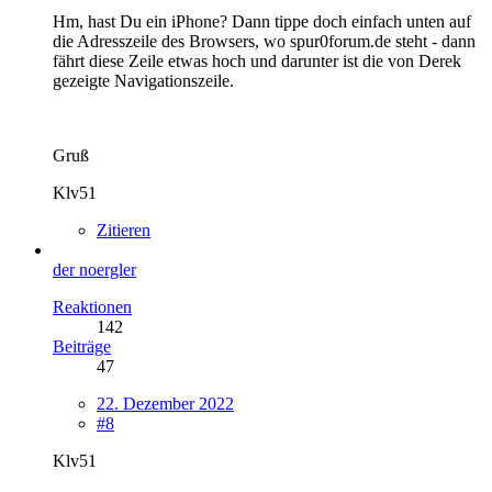
Hm, hast Du ein iPhone? Dann tippe doch einfach unten auf
die Adresszeile des Browsers, wo spur0forum.de steht - dann
fährt diese Zeile etwas hoch und darunter ist die von Derek
gezeigte Navigationszeile.
Gruß
Klv51
Zitieren
der noergler
Reaktionen
142
Beiträge
47
22. Dezember 2022
#8
Klv51