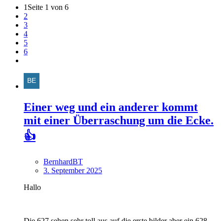
1
Seite 1 von 6
2
3
4
5
6
Einer weg und ein anderer kommt
mit einer Überraschung um die Ecke.
👍
BernhardBT
3. September 2025
Hallo
Die 627 sehen sehr toll aus auf die erste bilder aber ein 628