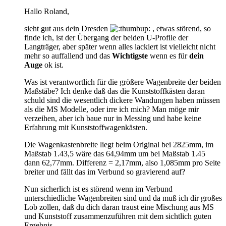
Hallo Roland,
sieht gut aus dein Dresden
, etwas störend, so
finde ich, ist der Übergang der beiden U-Profile der
Langträger, aber später wenn alles lackiert ist vielleicht nicht
mehr so auffallend und das
Wichtigste
wenn es für
dein
Auge
ok ist.
Was ist verantwortlich für die größere Wagenbreite der beiden
Maßstäbe? Ich denke daß das die Kunststoffkästen daran
schuld sind die wesentlich dickere Wandungen haben müssen
als die MS Modelle, oder irre ich mich? Man möge mir
verzeihen, aber ich baue nur in Messing und habe keine
Erfahrung mit Kunststoffwagenkästen.
Die Wagenkastenbreite liegt beim Original bei 2825mm, im
Maßstab 1.43,5 wäre das 64,94mm um bei Maßstab 1.45
dann 62,77mm. Differenz = 2,17mm, also 1,085mm pro Seite
breiter und fällt das im Verbund so gravierend auf?
Nun sicherlich ist es störend wenn im Verbund
unterschiedliche Wagenbreiten sind und da muß ich dir großes
Lob zollen, daß du dich daran traust eine Mischung aus MS
und Kunststoff zusammenzuführen mit dem sichtlich guten
Ergebnis...