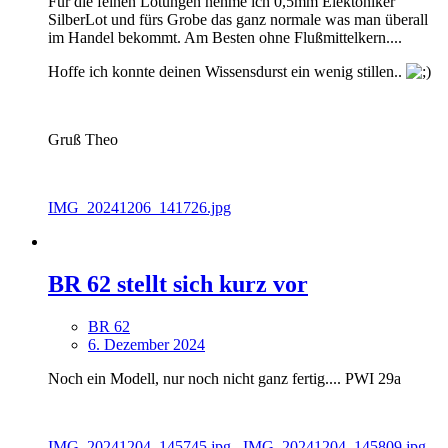
Für die feinen Lötungen nehme ich 0,5mm Elektoniker
SilberLot und fürs Grobe das ganz normale was man überall
im Handel bekommt. Am Besten ohne Flußmittelkern....
Hoffe ich konnte deinen Wissensdurst ein wenig stillen..
Gruß Theo
IMG_20241206_141726.jpg
BR 62 stellt sich kurz vor
BR 62
6. Dezember 2024
Noch ein Modell, nur noch nicht ganz fertig.... PWI 29a
IMG_20241204_145745.jpg
IMG_20241204_145809.jpg