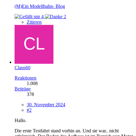
(M)Ein Modellbahn- Blog
4
2
Zitieren
Claus60
Reaktionen
1.008
Beiträge
378
30. November 2024
#2
Hallo.
Die erste Testfahrt stand vorhin an. Und sie war.. nicht