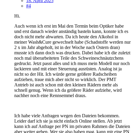
18. April 2025
#4
Hi.
Auch wenn ich erst im Mai den Termin beim Optiker habe
und erst danach wieder anständig basteln kann, konnte ich es
doch nicht mehr abwarten. Da ich heute den Alkohol in
meiner Wash&Cure gewechselt habe (Schadstoffe werden nur
2 x im Jahr abgeholt, ist in der Woche nach Ostern dran)
musste ich dann doch was drucken. Dabei habe ich die zuletzt
noch mal überarbeiteten Teile des Schweineschnäutzchens
gedruckt. Jetzt passt alles und ich muss mein Modell nur noch
lackieren und mit einer Steuerung ausrüsten. Analog ist ja
nicht so der Hit. Ich würde gerne größere Radscheiben
aufziehen, traue mich aber nicht so wirklich. Der PMT
Antrieb ist auch schon mit den kleinen Rädern mehr als
schnell genug. Wenn ich da größere Räder aufziehe, wird
nachher noch eine Rennsemmel draus.
Ich habe viele Anfragen wegen den Dateien bekommen.
Leider darf ich sie ja nicht einfach Online stellen. Ab jetzt
kann ich auf Anfrage per PN im privaten Rahmen die Dateien
aber weiter geben. Wer sie also haben mag, kann mir eine PN