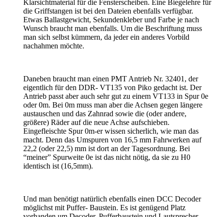
Klarsichtmaterial für die Fensterscheiben. Eine Biegelehre für
die Griffstangen ist bei den Dateien ebenfalls verfügbar.
Etwas Ballastgewicht, Sekundenkleber und Farbe je nach
Wunsch braucht man ebenfalls. Um die Beschriftung muss
man sich selbst kümmern, da jeder ein anderes Vorbild
nachahmen möchte.
Daneben braucht man einen PMT Antrieb Nr. 32401, der
eigentlich für den DDR- VT135 von Piko gedacht ist. Der
Antrieb passt aber auch sehr gut zu einem VT133 in Spur 0e
oder 0m. Bei 0m muss man aber die Achsen gegen längere
austauschen und das Zahnrad sowie die (oder andere,
größere) Räder auf die neue Achse aufschieben.
Eingefleischte Spur 0m-er wissen sicherlich, wie man das
macht. Denn das Umspuren von 16,5 mm Fahrwerken auf
22,2 (oder 22,5) mm ist dort an der Tagesordnung. Bei
“meiner” Spurweite 0e ist das nicht nötig, da sie zu H0
identisch ist (16,5mm).
Und man benötigt natürlich ebenfalls einen DCC Decoder
möglichst mit Puffer- Baustein. Es ist genügend Platz
vorhanden um Decoder, Pufferbaustein und Lautsprecher